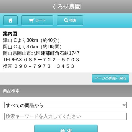
くろせ農園
カート
検索
案内図
津山ICより30km（約40分）
岡山ICより37km（約1時間）
岡山県岡山市北区建部町角石畝1747
TEL/FAX ０８６ー７２２－５００３
携帯 ０９０－７９７３ー３４５３
ページの先頭へ戻る
商品検索